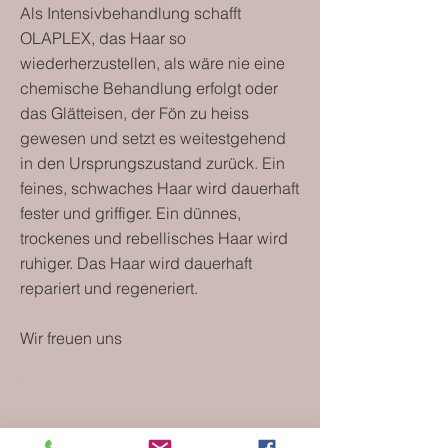
Als Intensivbehandlung schafft
OLAPLEX, das Haar so
wiederherzustellen, als wäre nie eine
chemische Behandlung erfolgt oder
das Glätteisen, der Fön zu heiss
gewesen und setzt es weitestgehend
in den Ursprungszustand zurück. Ein
feines, schwaches Haar wird dauerhaft
fester und griffiger. Ein dünnes,
trockenes und rebellisches Haar wird
ruhiger. Das Haar wird dauerhaft
repariert und regeneriert.
Wir freuen uns