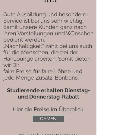
Gute Ausbildung und besonderer
Service ist bei uns sehr wichtig,
damit unsere Kunden ganz nach
ihren Vorstellungen und Wünschen
bedient werden.
„Nachhaltigkeit“ zählt bei uns auch
für die Menschen, die bei der
HairLounge arbeiten. Somit bieten
wir Dir
faire Preise für faire Löhne und
jede Menge Zusatz-Bonbons:
Studierende erhalten Dienstag-
und Donnerstag-Rabatt
H
ier die Preise im Überblick:
DAMEN